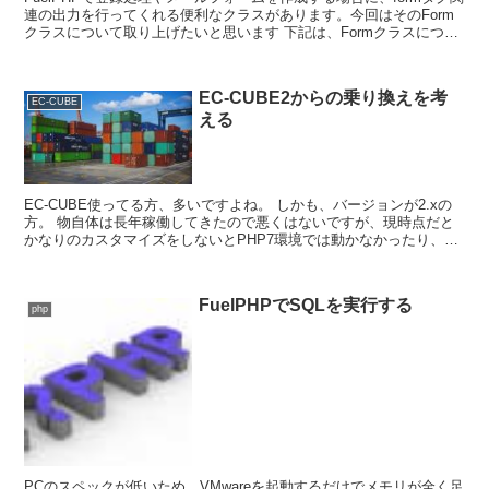
連の出力を行ってくれる便利なクラスがあります。今回はそのForm
クラスについて取り上げたいと思います 下記は、Formクラスについ
てのリファレンス＋サンプルとな...
EC-CUBE2からの乗り換えを考
EC-CUBE
える
EC-CUBE使ってる方、多いですよね。 しかも、バージョンが2.xの
方。 物自体は長年稼働してきたので悪くはないですが、現時点だと
かなりのカスタマイズをしないとPHP7環境では動かなかったり、パ
フォーマンス的にもあまりよくな...
FuelPHPでSQLを実行する
php
PCのスペックが低いため、VMwareを起動するだけでメモリが全く足