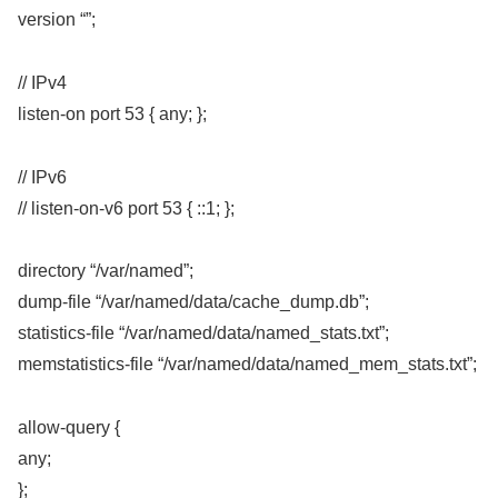
version “”;
// IPv4
listen-on port 53 { any; };
// IPv6
// listen-on-v6 port 53 { ::1; };
directory “/var/named”;
dump-file “/var/named/data/cache_dump.db”;
statistics-file “/var/named/data/named_stats.txt”;
memstatistics-file “/var/named/data/named_mem_stats.txt”;
allow-query {
any;
};