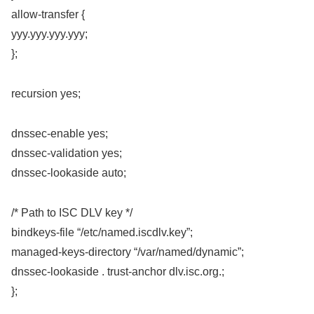
allow-transfer {
yyy.yyy.yyy.yyy;
};
recursion yes;
dnssec-enable yes;
dnssec-validation yes;
dnssec-lookaside auto;
/* Path to ISC DLV key */
bindkeys-file “/etc/named.iscdlv.key”;
managed-keys-directory “/var/named/dynamic”;
dnssec-lookaside . trust-anchor dlv.isc.org.;
};