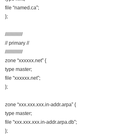
file “named.ca”;
};
//////////////
// primary //
//////////////
zone “xxxxxx.net” {
type master;
file “xxxxxx.net”;
};
zone “xxx.xxx.xxx.in-addr.arpa” {
type master;
file “xxx.xxx.xxx.in-addr.arpa.db”;
};