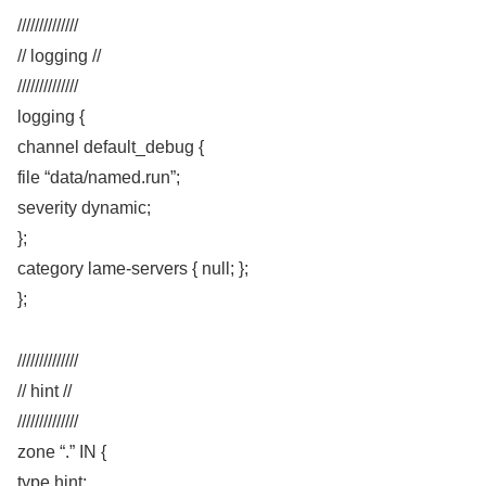
//////////////
// logging //
//////////////
logging {
channel default_debug {
file “data/named.run”;
severity dynamic;
};
category lame-servers { null; };
};
//////////////
// hint //
//////////////
zone “.” IN {
type hint;