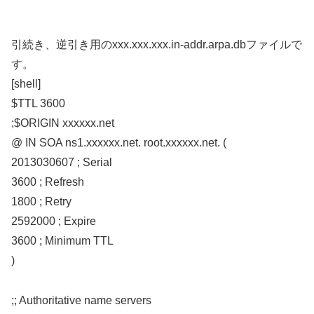
引続き、逆引き用のxxx.xxx.xxx.in-addr.arpa.dbファイルで
す。
[shell]
$TTL 3600
;$ORIGIN xxxxxx.net
@ IN SOA ns1.xxxxxx.net. root.xxxxxx.net. (
2013030607 ; Serial
3600 ; Refresh
1800 ; Retry
2592000 ; Expire
3600 ; Minimum TTL
)
;; Authoritative name servers