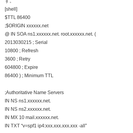
す。
[shell]
$TTL 86400
;$ORIGIN xxxxxx.net
@ IN SOA ns1.xxxxxx.net. root.xxxxxx.net. (
2013030215 ; Serial
10800 ; Refresh
3600 ; Retry
604800 ; Expire
86400 ) ; Minimum TTL
;Authoritative Name Servers
IN NS ns1.xxxxxx.net.
IN NS ns2.xxxxxx.net.
IN MX 10 mail.xxxxxx.net.
IN TXT “v=spf1 ip4:xxx.xxx.xxx.xxx -all”