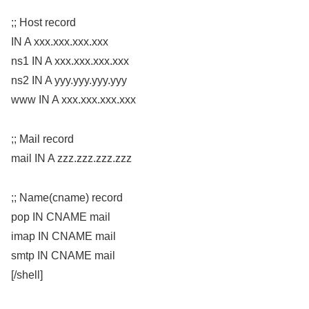
;; Host record
IN A xxx.xxx.xxx.xxx
ns1 IN A xxx.xxx.xxx.xxx
ns2 IN A yyy.yyy.yyy.yyy
www IN A xxx.xxx.xxx.xxx
;; Mail record
mail IN A zzz.zzz.zzz.zzz
;; Name(cname) record
pop IN CNAME mail
imap IN CNAME mail
smtp IN CNAME mail
[/shell]