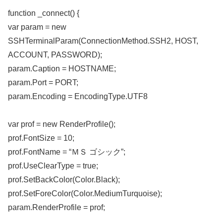
function _connect() {
var param = new
SSHTerminalParam(ConnectionMethod.SSH2, HOST,
ACCOUNT, PASSWORD);
param.Caption = HOSTNAME;
param.Port = PORT;
param.Encoding = EncodingType.UTF8
var prof = new RenderProfile();
prof.FontSize = 10;
prof.FontName = “ＭＳ ゴシック”;
prof.UseClearType = true;
prof.SetBackColor(Color.Black);
prof.SetForeColor(Color.MediumTurquoise);
param.RenderProfile = prof;