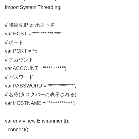
import System.Threading;
// 接続先IP or ホスト名
var HOST = “***.***.***.***”;
// ポート
var PORT = **;
// アカウント
var ACCOUNT = “**********”;
// パスワード
var PASSWORD = “*************”;
// 名称(タスクバーに表示される)
var HOSTNAME = “*************”;
var env = new Environment();
_connect();