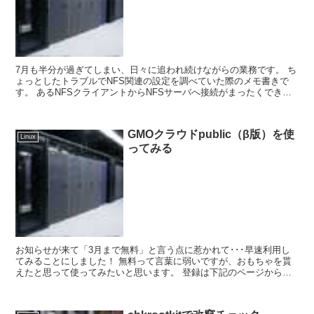
7月も半分が過ぎてしまい、日々に追われ続けながらの業務です。 ち
ょっとしたトラブルでNFS関連の設定を調べていた際のメモ書きで
す。 あるNFSクライアントからNFSサーバへ接続がまったくできな
くなったのが事の発端です。 ...
GMOクラウドpublic（β版）を使
Linux
ってみる
お知らせが来て「3月まで無料」と言う点に惹かれて･･･早速利用し
てみることにしました！ 無料って言葉に弱いですが、おもちゃを貰
えたと思って使ってみたいと思います。 登録は下記のページから行
いました。 GMOクラウド p...