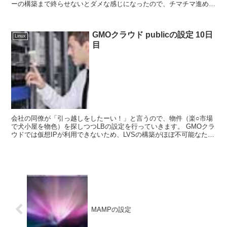
ーの構築まで終らせないとダメな感じになったので、チマチマ進める
と自分の命を縮めることになりそうです。 ...
GMOクラウド publicの設定 10日
Linux
目
会社の同僚が「引っ越しをしたーい！」と言うので、物件（楽○市場
で犬小屋を物色）を探しつつLBの設定を行っていきます。 GMOクラ
ウドでは仮想IPが利用できないため、LVSの構築がほぼ不可能なため
の打開策（？）です。 もともと...
MAMPの設定