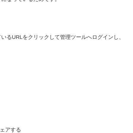
いるURLをクリックして管理ツールへログインし、
。
ェアする