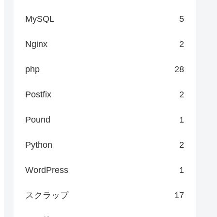
MySQL
5
Nginx
2
php
28
Postfix
2
Pound
1
Python
2
WordPress
1
スクラップ
17