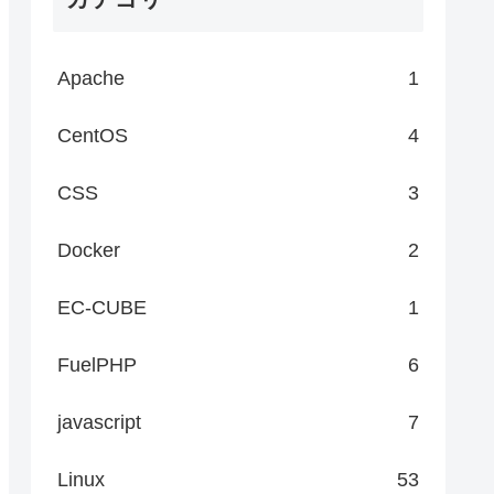
Apache
1
CentOS
4
CSS
3
Docker
2
EC-CUBE
1
FuelPHP
6
javascript
7
Linux
53