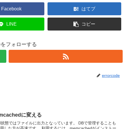
Facebook
はてブ
LINE
コピー
codeをフォローする
errorcode
cachedに変える
期状態ではファイルに出力となっています。 DBで管理することも
利用するには、memcachedがインストー