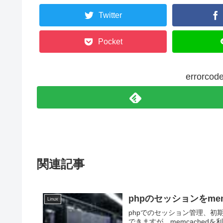
Twitter
Pocket
error
関連記事
phpのセッションをmem
Linux
phpでのセッション管理、初
できますが、memcachedを利用した方が高速です。 