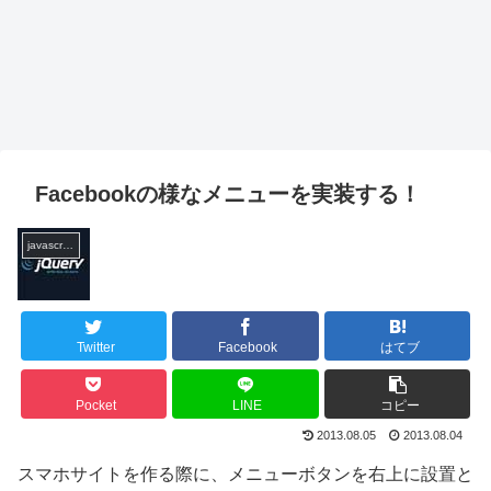
Facebookの様なメニューを実装する！
javascript
Twitter
Facebook
はてブ
Pocket
LINE
コピー
2013.08.05
2013.08.04
スマホサイトを作る際に、メニューボタンを右上に設置と