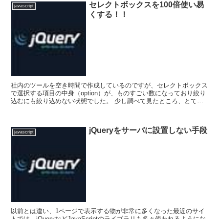
セレクトボックスを100倍使い易
javascript
くする！！
社内のツールを空き時間で作成しているのですが、セレクトボックス
で選択する項目の中身（option）が、ものすごい数になっており絞り
込むにも絞り込めない状態でした。 少し調べて見たところ、とても
素晴らしい物がありましのたで早速使って見ました...
jQueryをサーバに設置しない手段
javascript
以前とは違い、1ページで表示する物が非常に多くなった最近のサイ
トでは、jQueryなどJavaScriptのライブラリも多々使われるようにな