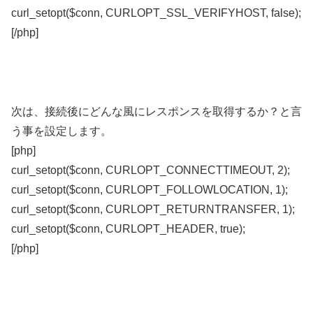
curl_setopt($conn, CURLOPT_SSL_VERIFYHOST, false);
[/php]
次は、接続後にどんな風にレスポンスを取得するか？と言
う事を設定します。
[php]
curl_setopt($conn, CURLOPT_CONNECTTIMEOUT, 2);
curl_setopt($conn, CURLOPT_FOLLOWLOCATION, 1);
curl_setopt($conn, CURLOPT_RETURNTRANSFER, 1);
curl_setopt($conn, CURLOPT_HEADER, true);
[/php]