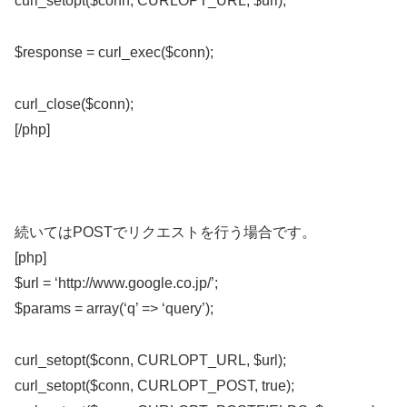
curl_setopt($conn, CURLOPT_URL, $url);
$response = curl_exec($conn);
curl_close($conn);
[/php]
続いてはPOSTでリクエストを行う場合です。
[php]
$url = ‘http://www.google.co.jp/’;
$params = array(‘q’ => ‘query’);
curl_setopt($conn, CURLOPT_URL, $url);
curl_setopt($conn, CURLOPT_POST, true);