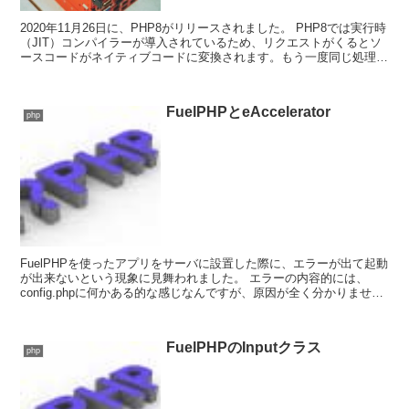
2020年11月26日に、PHP8がリリースされました。 PHP8では実行時
（JIT）コンパイラーが導入されているため、リクエストがくるとソ
ースコードがネイティブコードに変換されます。もう一度同じ処理が
リクエストされると、そのネイテ...
FuelPHPとeAccelerator
php
FuelPHPを使ったアプリをサーバに設置した際に、エラーが出て起動
が出来ないという現象に見舞われました。 エラーの内容的には、
config.phpに何かある的な感じなんですが、原因が全く分かりませ
ん。 以前に、EC-CUB...
FuelPHPのInputクラス
php