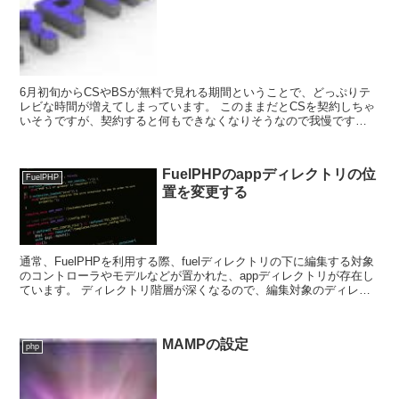
6月初旬からCSやBSが無料で見れる期間ということで、どっぷりテ
レビな時間が増えてしまっています。 このままだとCSを契約しちゃ
いそうですが、契約すると何もできなくなりそうなので我慢です
ね・・・。 さて、FuelPHPでトラン...
FuelPHPのappディレクトリの位
FuelPHP
置を変更する
通常、FuelPHPを利用する際、fuelディレクトリの下に編集する対象
のコントローラやモデルなどが置かれた、appディレクトリが存在し
ています。 ディレクトリ階層が深くなるので、編集対象のディレク
トリが下の方に潜っているより、上の...
MAMPの設定
php