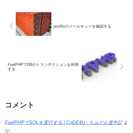
postfixのメールキューを確認する
FuelPHPでDBのトランザクションを利用
する
コメント
FuelPHPでSQLを実行する | CoDE4U - ちゅどん道中記
よ
り: