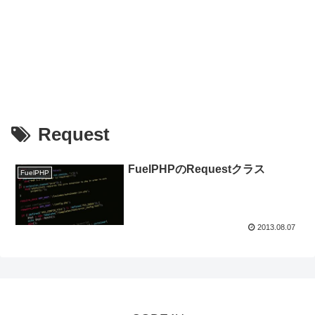
Request
FuelPHPのRequestクラス
FuelPHP
2013.08.07