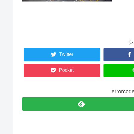
シ
Twitter
Pocket
error