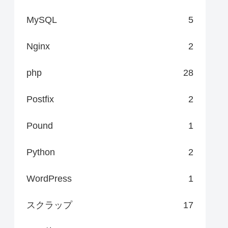
MySQL
5
Nginx
2
php
28
Postfix
2
Pound
1
Python
2
WordPress
1
スクラップ
17