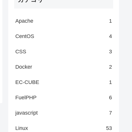
Apache
1
CentOS
4
CSS
3
Docker
2
EC-CUBE
1
FuelPHP
6
javascript
7
Linux
53