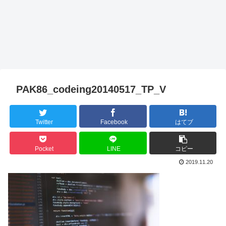
PAK86_codeing20140517_TP_V
Twitter
Facebook
はてブ
Pocket
LINE
コピー
2019.11.20